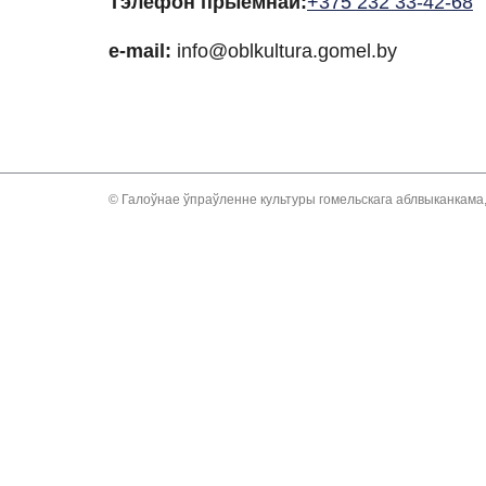
Тэлефон прыёмнай:
+375 232 33-42-68
e-mail:
info@oblkultura.gomel.by
© Галоўнае ўпраўленне культуры гомельскага аблвыканкама,