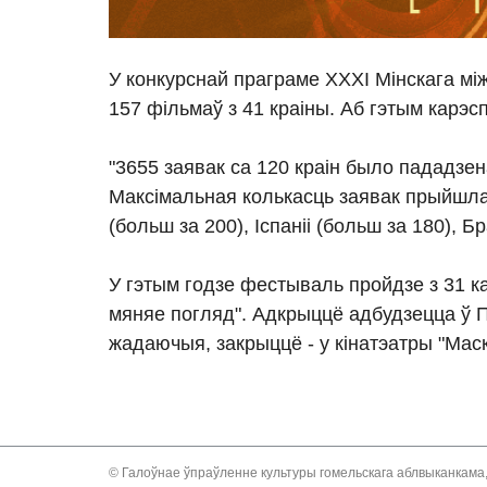
У конкурснай праграме XXXI Мінскага м
157 фільмаў з 41 краіны. Аб гэтым карэ
"3655 заявак са 120 краін было пададзен
Максімальная колькасць заявак прыйшла з 
(больш за 200), Іспаніі (больш за 180), Бр
У гэтым годзе фестываль пройдзе з 31 ка
мяняе погляд". Адкрыццё адбудзецца ў Па
жадаючыя, закрыццё - у кінатэатры "Маск
© Галоўнае ўпраўленне культуры гомельскага аблвыканкама,