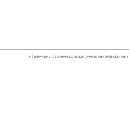
© Галоўнае ўпраўленне культуры гомельскага аблвыканкама,