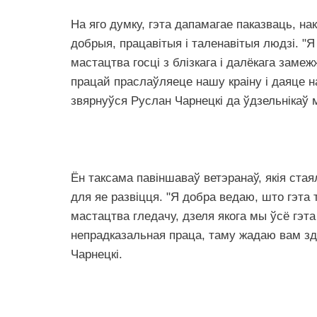
На яго думку, гэта дапамагае паказваць, н
добрыя, працавітыя і таленавітыя людзі. "
мастацтва госці з блізкага і далёкага замеж
працай праслаўляеце нашу краіну і даяце 
звярнуўся Руслан Чарнецкі да ўдзельнікаў
Ён таксама павіншаваў ветэранаў, якія стая
для яе развіцця. "Я добра ведаю, што гэта 
мастацтва гледачу, дзеля якога мы ўсё гэта 
непрадказальная праца, таму жадаю вам зда
Чарнецкі.