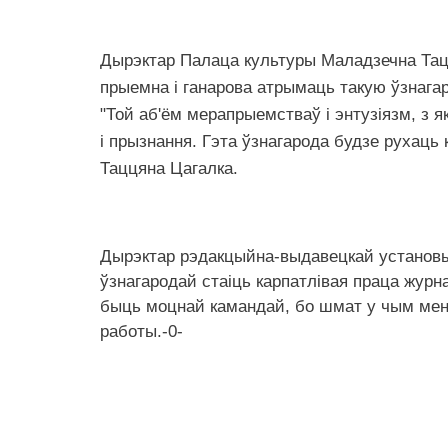
Дырэктар Палаца культуры Маладзечна Тацц
прыемна і ганарова атрымаць такую ўзнагар
"Той аб'ём мерапрыемстваў і энтузіязм, з я
і прызнання. Гэта ўзнагарода будзе рухаць к
Таццяна Цагалка.
Дырэктар рэдакцыйна-выдавецкай установы 
ўзнагародай стаіць карпатлівая праца журна
быць моцнай камандай, бо шмат у чым мена
работы.-0-