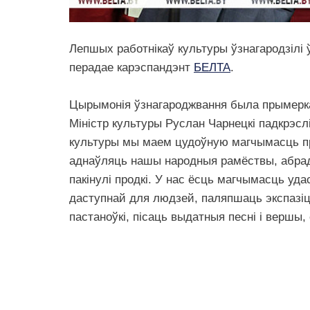
Лепшых работнікаў культуры ўзнагародзілі
перадае карэспандэнт
БЕЛТА
.
Цырымонія ўзнагароджвання была прымеркав
Міністр культуры Руслан Чарнецкі падкрэсл
культуры мы маем цудоўную магчымасць п
аднаўляць нашы народныя рамёствы, абрады
пакінулі продкі. У нас ёсць магчымасць уда
даступнай для людзей, паляпшаць экспазіц
пастаноўкі, пісаць выдатныя песні і вершы,