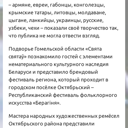
– армяне, евреи, габонцы, конголезцы,
крымские татары, литовцы, молдаване,
цыгане, ланкийцы, украинцы, русские,
узбеки, чехи – показали своё творчество так,
что публика не могла отвести взгляд.
Подворье Гомельской области «Свята
святаў» познакомило гостей с элементами
нематериального культурного наследия
Беларуси и представило брендовый
фестиваль региона, который проходит в
городском посёлке Октябрьский –
Республиканский фестиваль фольклорного
искусства «Берагіня».
Мастера народных художественных ремёсел
Октябрьского района представили