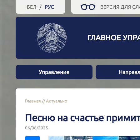
/
БЕЛ
РУС
ВЕРСИЯ ДЛЯ С
ГЛАВНОЕ УПР
Управление
Направл
Главная
//
Актуально
Песню на счастье прими
06/06/2025