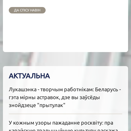
ДА СПІСУ НАВІН
АКТУАЛЬНА
Лукашэнка - творчым работнікам: Беларусь -
гэта мірны астравок, дзе вы заўсёды
знойдзеце "прытулак"
У кожным узоры пажаданне росквіту: пра
карэйскую традыцыйную культуру раскажа