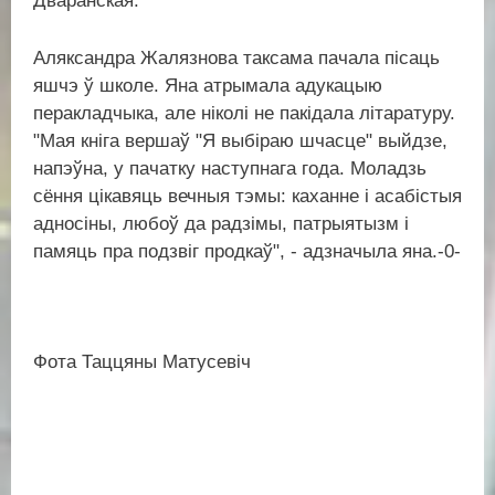
Дваранская.
Аляксандра Жалязнова таксама пачала пісаць
яшчэ ў школе. Яна атрымала адукацыю
перакладчыка, але ніколі не пакідала літаратуру.
"Мая кніга вершаў "Я выбіраю шчасце" выйдзе,
напэўна, у пачатку наступнага года. Моладзь
сёння цікавяць вечныя тэмы: каханне і асабістыя
адносіны, любоў да радзімы, патрыятызм і
памяць пра подзвіг продкаў", - адзначыла яна.-0-
Фота Таццяны Матусевіч