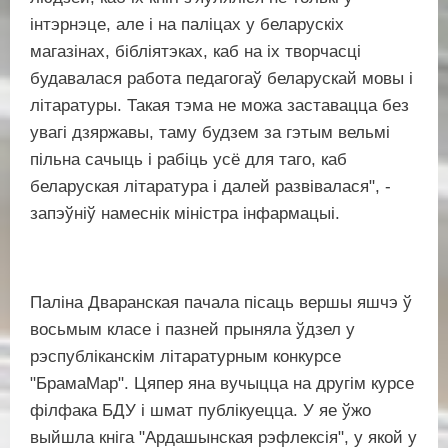
інтэрнэце, але і на паліцах у беларускіх
магазінах, бібліятэках, каб на іх творчасці
будавалася работа педагогаў беларускай мовы і
літаратуры. Такая тэма не можа заставацца без
увагі дзяржавы, таму будзем за гэтым вельмі
пільна сачыць і рабіць усё для таго, каб
беларуская літаратура і далей развівалася", -
запэўніў намеснік міністра інфармацыі.
Паліна Дваранская пачала пісаць вершы яшчэ ў
восьмым класе і пазней прыняла ўдзел у
рэспубліканскім літаратурным конкурсе
"БрамаМар". Цяпер яна вучыцца на другім курсе
філфака БДУ і шмат публікуецца. У яе ўжо
выйшла кніга "Ардашынская рэфлексія", у якой у