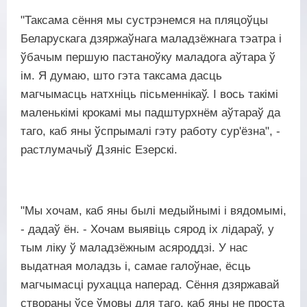
"Таксама сёння мы сустрэнемся на пляцоўцы
Беларускага дзяржаўнага маладзёжнага тэатра і
ўбачым першую пастаноўку маладога аўтара ў
ім. Я думаю, што гэта таксама дасць
магчымасць натхніць пісьменнікаў. І вось такімі
маленькімі крокамі мы падштурхнём аўтараў да
таго, каб яны ўспрымалі гэту работу сур'ёзна", -
растлумачыў Дзяніс Езерскі.
"Мы хочам, каб яны былі медыйнымі і вядомымі,
- дадаў ён. - Хочам выявіць сярод іх лідараў, у
тым ліку ў маладзёжным асяроддзі. У нас
выдатная моладзь і, самае галоўнае, ёсць
магчымасці рухацца наперад. Сёння дзяржавай
створаны ўсе ўмовы для таго, каб яны не проста