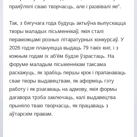
праяўлялі сваю творчасць, але і развівалі яе".
Так, з бягучага года будуць актыўна выпускацца
творы маладых пісьменнікаў, якія сталі
пераможцамі розных літаратурных конкурсаў. У
2026 годзе плануецца выдаць 79 такіх кніг, і з
кожным годам іх аб'ём будзе ўзрастаць. На
форуме маладым пісьменнікам таксама
раскажуць, як зрабіць першы крок і прапанаваць
свае творы выдавецтвам, як аформіць гэту
работу і як рэагаваць на адмову, якія формы
дагавора трэба заключаць, калі выдавецтва
прыняло тваю творчасць, як працаваць з
аўтарскім правам.