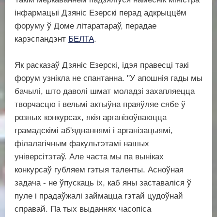
інфармацыі Дзяніс Езерскі перад адкрыццём
форуму ў Доме літаратараў, перадае
карэспандэнт
БЕЛТА
.
Як расказаў Дзяніс Езерскі, ідэя правесці такі
форум узнікла не спантанна. "У апошнія гады мы
бачылі, што даволі шмат моладзі захапляецца
творчасцю і вельмі актыўна праяўляе сябе ў
розных конкурсах, якія арганізоўваюцца
грамадскімі аб'яднаннямі і арганізацыямі,
філалагічным факультэтамі нашых
універсітэтаў. Але часта мы па выніках
конкурсаў губляем гэтыя таленты. Асноўная
задача - не ўпускаць іх, каб яны заставаліся ў
пуле і прадаўжалі займацца гэтай цудоўнай
справай. Па тых выданнях часопіса