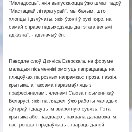
"Маладосць", якія выпускаюцца ўжо шмат гадоў
"Мастацкай літаратурай", мы бачым, што
хлопцы і дзяўчаты, якія ўзялі ў рукі пяро, на
самай справе падыходзяць да гэтага вельмі
адказна", - адзначыў ён.
Паводле слоў Дзяніса Езерскага, на форуме
маладыя пісьменнікі змогуць папрацаваць на
пляцоўках па розных напрамках: проза, паэзія,
крытыка, а таксама паразмаўляць з
прафесіяналамі, членамі Саюза пісьменнікаў
Беларусі, якія паглядзелі ўжо работы маладых
аўтараў і дадуць ім зваротную сувязь. Гэта
крытыка або, наадварот, пахвала дапаможа ім
настроіцца і прадаўжаць ствараць далей.