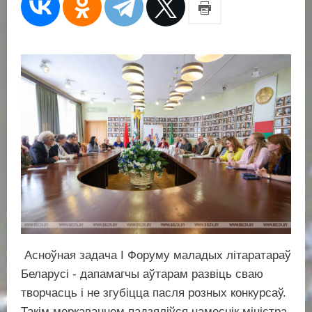
Асноўная задача I Форуму маладых літаратараў
Беларусі - дапамагчы аўтарам развіць сваю
творчасць і не згубіцца пасля розных конкурсаў.
Такім меркаваннем падзяліўся намеснік міністра