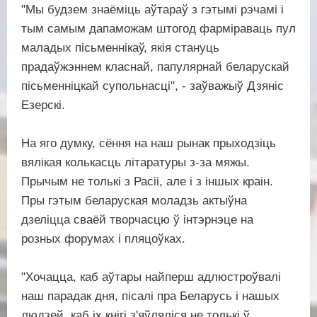
"Мы будзем знаёміць аўтараў з гэтымі рэчамі і
тым самым дапаможам штогод фарміраваць пул
маладых пісьменнікаў, якія стануць
прадаўжэннем класнай, папулярнай беларускай
пісьменніцкай супольнасці", - заўважыў Дзяніс
Езерскі.
На яго думку, сёння на наш рынак прыходзіць
вялікая колькасць літаратуры з-за мяжы.
Прычым не толькі з Расіі, але і з іншых краін.
Пры гэтым беларуская моладзь актыўна
дзеліцца сваёй творчасцю ў інтэрнэце на
розных форумах і пляцоўках.
"Хочацца, каб аўтары найперш адлюстроўвалі
наш парадак дня, пісалі пра Беларусь і нашых
людзей, каб іх кнігі з'яўляліся не толькі ў