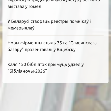
выстава ў Гомелі
У Беларусі створаць рэестры помнікаў і
мемарыялаў
Новы фірменны стыль 35-га "Славянскага
базару" прэзентавалі ў Віцебску
Каля 150 бібліятэк прымуць удзел у
"Бібліяночы-2026"