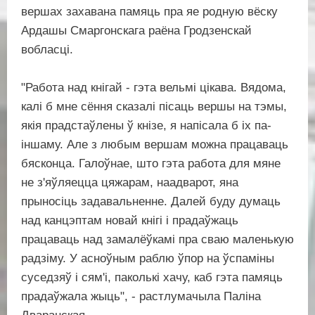
вершах захавана памяць пра яе родную вёску
Ардашы Смаргонскага раёна Гродзенскай
вобласці.
"Работа над кнігай - гэта вельмі цікава. Вядома,
калі б мне сёння сказалі пісаць вершы на тэмы,
якія прадстаўлены ў кнізе, я напісала б іх па-
іншаму. Але з любым вершам можна працаваць
бясконца. Галоўнае, што гэта работа для мяне
не з'яўляецца цяжарам, ​​наадварот, яна
прыносіць задавальненне. Далей буду думаць
над канцэптам новай кнігі і прадаўжаць
працаваць над замалёўкамі пра сваю маленькую
радзіму. У асноўным раблю ўпор на ўспаміны
суседзяў і сям'і, паколькі хачу, каб гэта памяць
прадаўжала жыць", - растлумачыла Паліна