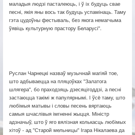
маладыя людзі пасталеюць, і ў іх будуць свае
песні, якія яны вось так будуць успамінаць. Таму
гэта цудоўны фестываль, без якога немагчыма
ўявіць культурную прастору Беларусі".
Руслан Чарнецкі назваў музычнай магіяй тое,
што адбываецца на пляцоўках "Залатога
шлягера", бо праходзяць дзесяцігоддзі, а песні
застаюцца такімі ж папулярнымі. І ўсё таму, што
любімыя матывы і словы песень вяртаюць
самыя шчаслівыя імгненні жыцця. Міністр
адзначыў, што ў яго вялізная колькасць любімых
хітоў - ад "Старой мельницы" Ігара Нікалаева да