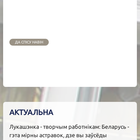
ДА СПІСУ НАВІН
АКТУАЛЬНА
Лукашэнка - творчым работнікам: Беларусь -
гэта мірны астравок, дзе вы заўсёды