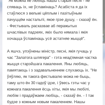
"Як можна не любіць нашы старыя песні - не
спяваць іх, не ўспамінаць? Асабіста я да іх
стаўлюся з вельмі цёплым і пазітыўным
пачуццём настальгіі, якое грэе душу, - сказаў ён.
- Фестываль расказвае аб перажытых
шчаслівых падзеях, якіх было нямала і якія
хочацца ўспамінаць усё астатняе жыццё".
А яшчэ, упэўнены міністр, песні, якія гучаць у
час "Залатога шлягера" - гэта неад'емная частка
жыцця старэйшага пакалення. Яны любяць,
памятаюць і з задавальненнем слухаюць іх. "Не
ўяўляю, як такога фестывалю можа не быць,
таму што ён 30 гадоў ідзе, і ўвесь гэты час у
кожнага пакалення ёсць хіты, якія мы любілі,
любім і прадаўжаем любіць, - сказаў ён. - І так
будзе з кожным новым пакаленнем. Нашы