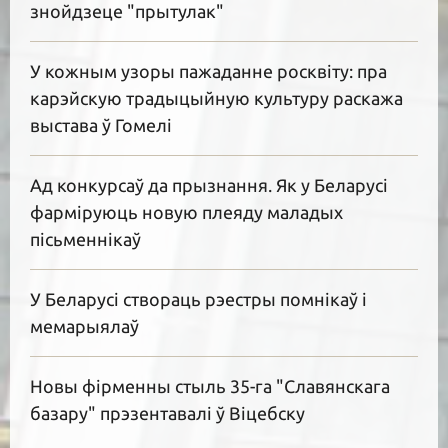
знойдзеце "прытулак"
У кожным узоры пажаданне росквіту: пра
карэйскую традыцыйную культуру раскажа
выстава ў Гомелі
Ад конкурсаў да прызнання. Як у Беларусі
фарміруюць новую плеяду маладых
пісьменнікаў
У Беларусі створаць рэестры помнікаў і
мемарыялаў
Новы фірменны стыль 35-га "Славянскага
базару" прэзентавалі ў Віцебску