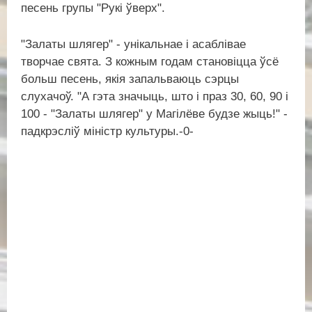
песень групы "Рукі ўверх".
"Залаты шлягер" - унікальнае і асаблівае
творчае свята. З кожным годам становіцца ўсё
больш песень, якія запальваюць сэрцы
слухачоў. "А гэта значыць, што і праз 30, 60, 90 і
100 - "Залаты шлягер" у Магілёве будзе жыць!" -
падкрэсліў міністр культуры.-0-