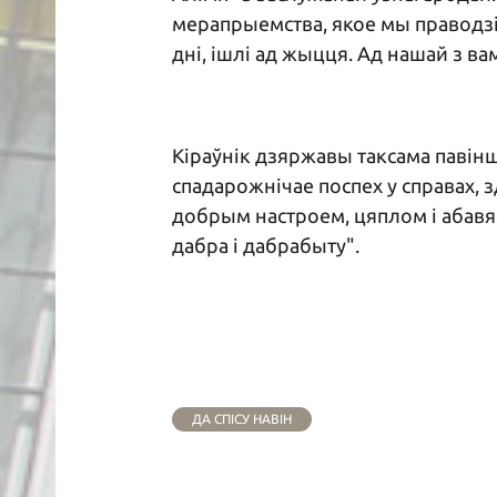
мерапрыемства, якое мы праводзі
дні, ішлі ад жыцця. Ад нашай з ва
Кіраўнік дзяржавы таксама павінш
спадарожнічае поспех у справах,
добрым настроем, цяплом і абавяз
дабра і дабрабыту".
ДА СПІСУ НАВІН