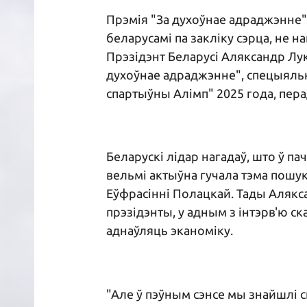
Прэмія "За духоўнае адраджэнне" 
беларусамі па закліку сэрца, не на
Прэзідэнт Беларусі Аляксандр Лук
духоўнае адраджэнне", спецыяльны
спартыўны Алімп" 2025 года, пер
Беларускі лідар нагадаў, што ў п
вельмі актыўна гучала тэма пошук
Еўфрасінні Полацкай. Тады Алякс
прэзідэнты, у адным з інтэрв'ю ск
аднаўляць эканоміку.
"Але ў пэўным сэнсе мы знайшлі св