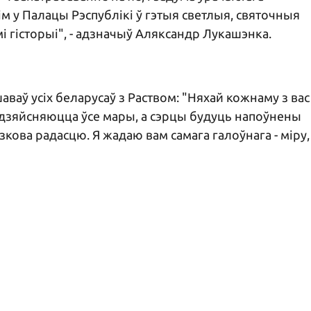
м у Палацы Рэспублікі ў гэтыя светлыя, святочныя
мі гісторыі", - адзначыў Аляксандр Лукашэнка.
аваў усіх беларусаў з Раством: "Няхай кожнаму з вас
 здзяйсняюцца ўсе мары, а сэрцы будуць напоўнены
кова радасцю. Я жадаю вам самага галоўнага - міру,