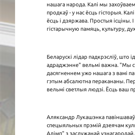
нашага народа. Калі мы захоўвае
продкаў - у нас ёсць гісторыя. Кал
ёсць і дзяржава. Простыя ісціны. І
гістарычную памяць, культуру, дух
Беларускі лідар падкрэсліў, што 
адраджэнне" вельмі важна. "Мы с
дасягненнем ужо нашага з вамі па
гэтым абсалютна перакананы. Пера
вельмі светлыя людзі. Ёсць ваш пр
Аляксандр Лукашэнка павіншаваў 
спецыяльных прэмій дзеячам культ
Алімп" з заслужанай узнагародай. 