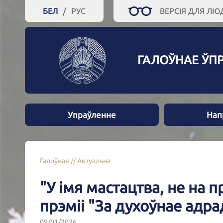
/
БЕЛ
РУС
ВЕРСІЯ ДЛЯ Л
ГАЛОЎНАЕ ЎП
Упраўленне
Нап
Галоўная
//
Актуальна
"У імя мастацтва, не на 
прэміі "За духоўнае адр
09/01/2026