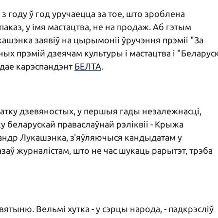
з году ў год уручаецца за тое, што зроблена
паказ, у імя мастацтва, не на продаж. Аб гэтым
ашэнка заявіў на цырымоніі ўручэння прэміі "За
х прэмій дзеячам культуры і мастацтва і "Беларуск
адае карэспандэнт
БЕЛТА
.
ачатку дзевяностых, у першыя гады незалежнасці,
у беларускай праваслаўнай рэліквіі - Крыжа
андр Лукашэнка, з'яўляючыся кандыдатам у
азаў журналістам, што не час шукаць рарытэт, трэба
ятыню. Вельмі хутка - у сэрцы народа, - падкрэсліў