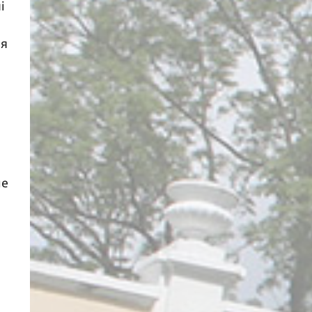
і
ыя
не