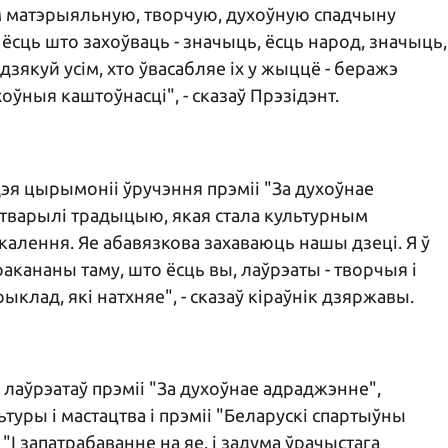
м матэрыяльную, творчую, духоўную спадчыну
і ёсць што захоўваць - значыць, ёсць народ, значыць,
 дзякуй усім, хто ўвасабляе іх у жыццё - беражэ
оўныя каштоўнасці", - сказаў Прэзідэнт.
ідэя цырымоніі ўручэння прэміі "За духоўнае
тварылі традыцыю, якая стала культурным
калення. Яе абавязкова захаваюць нашы дзеці. Я ў
кананы таму, што ёсць вы, лаўрэаты - творчыя і
ыклад, які натхняе", - сказаў кіраўнік дзяржавы.
лаўрэатаў прэміі "За духоўнае адраджэнне",
уры і мастацтва і прэміі "Беларускі спартыўны
"І запатрабаванне на яе, і задума ўрачыстага