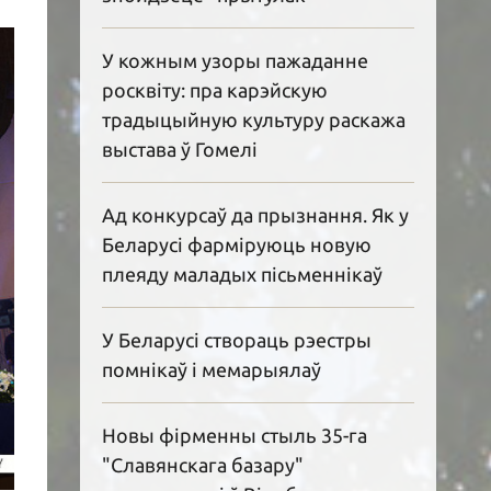
У кожным узоры пажаданне
росквіту: пра карэйскую
традыцыйную культуру раскажа
выстава ў Гомелі
Ад конкурсаў да прызнання. Як у
Беларусі фарміруюць новую
плеяду маладых пісьменнікаў
У Беларусі створаць рэестры
помнікаў і мемарыялаў
Новы фірменны стыль 35-га
"Славянскага базару"