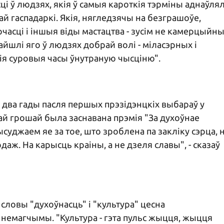
сці ў людзях, якія ў самыя кароткія тэрміны аднаўлял
 гаспадаркі. Якія, нягледзячы на безграшоўе,
часці і іншыя віды мастацтва - зусім не камерцыйн
айшлі яго ў людзях добрай волі - міласэрных і
акія суровыя часы ўнутраную чысціню".
з два гады пасля першых прэзідэнцкіх выбараў у
ай грошай была заснавана прэмія "За духоўнае
суджаем яе за тое, што зроблена па закліку сэрца, 
одаж. На карысць краіны, а не дзеля славы", - сказаў
словы "духоўнасць" і "культура" цесна
 немагчымы. "Культура - гэта пульс жыцця, жыцця