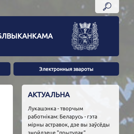
АБЛВЫКАНКАМА
Электронныя звароты
АКТУАЛЬНА
Лукашэнка - творчым
работнікам: Беларусь - гэта
мірны астравок, дзе вы заўсёды
знойдзеце "прытулак"