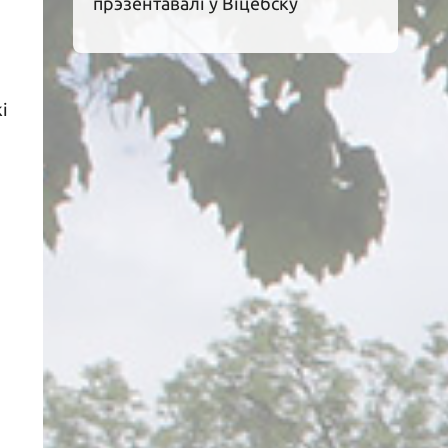
прэзентавалі ў Віцебску
і