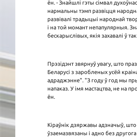
ён. - Знайшлі гэты сімвал духоўна
нармальны тэмп развіцця народнай
развівалі традыцыі народнай твор
і на той момант непапулярныя. Зн
бескарыслівых, якія захавалі ў т
Прэзідэнт звярнуў увагу, што пра
Беларусі з заробленых усёй краін
адраджэнне". "З году ў год мы пры
напаказ. У імя мастацтва, не на пр
ён.
Кіраўнік дзяржавы адзначыў, што 
ўзаемазвязаны і адно без другога